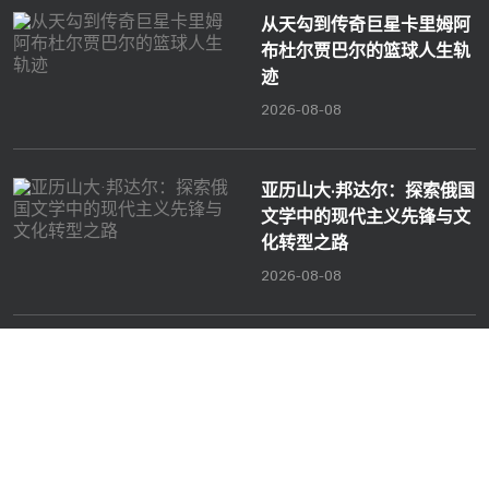
从天勾到传奇巨星卡里姆阿
布杜尔贾巴尔的篮球人生轨
迹
2026-08-08
亚历山大·邦达尔：探索俄国
文学中的现代主义先锋与文
化转型之路
2026-08-08
互动
雷竞技官网
地址:
中山市横栏镇富庆一路2号 新增一处经营场所，具
体为：中山市横栏镇富庆二路29号（住所申报）