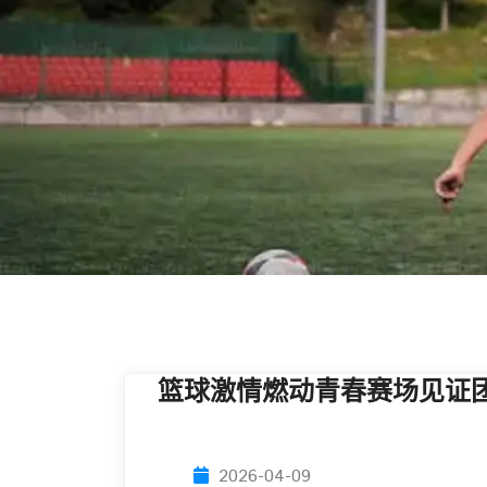
篮球激情燃动青春赛场见证
2026-04-09