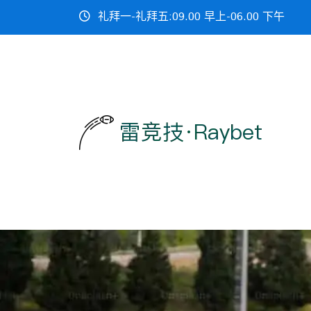
礼拜一-礼拜五:09.00 早上-06.00 下午