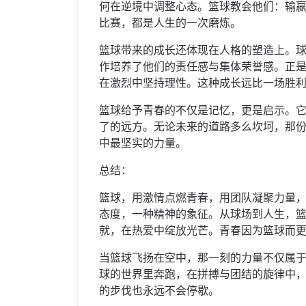
何在逆境中调整心态。篮球教会他们：输
比赛，都是人生的一次磨炼。
篮球带来的成长还体现在人格的塑造上。
作培养了他们的责任感与集体荣誉感。正
在激烈中坚持理性。这种成长远比一场胜
篮球给予青春的不仅是记忆，更是启示。
了的远方。无论未来的道路多么坎坷，那
中最坚实的力量。
总结：
篮球，用激情点燃青春，用团队凝聚力量
态度，一种精神的象征。从球场到人生，
就，在热爱中绽放光芒。青春因为篮球而
当篮球飞扬在空中，那一刻的力量不仅属
球的世界里奔跑，在拼搏与团结的旋律中
的步伐也永远不会停歇。