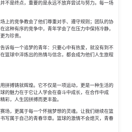
赢并不是终点，重要的是永远不放弃尝试与努力。每一场
球场上的竞争教会了他们尊重对手、遵守规则；团队的协
是在这种有序的竞争中，青年学会了在压力中保持冷静，
利更为珍贵。
它告诉每一个追梦的青年：只要心中有热爱，就没有到不
份在篮球中淬炼出的热情与信念，都会成为他们人生旅程
，用拼搏铸就辉煌。它不仅是一项运动，更是一种生活的
篮球的魅力在于它让人学会在奋斗中成长，在合作中成
更精彩，人生因拼搏而更丰盈。
于赛场，更属于每一个怀揣梦想的灵魂。让我们继续在篮
，书写属于自己的青春华章。篮球的激情不会熄灭，青春