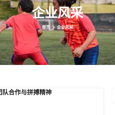
企业风采
首页
企业风采
团队合作与拼搏精神