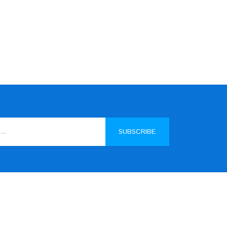
SUBSCRIBE