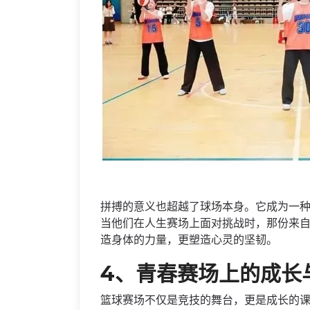
拼搏的意义也超越了球场本身。它成为一
当他们在人生赛场上面对挑战时，那份来
造身体的力量，更塑造心灵的坚韧。
4、青春赛场上的成长
篮球赛场不仅是竞技的舞台，更是成长的