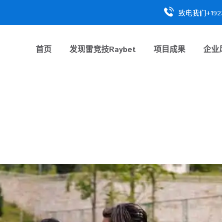
致电我们+1923
首页
发现
雷竞技Raybet
项目成果
企业