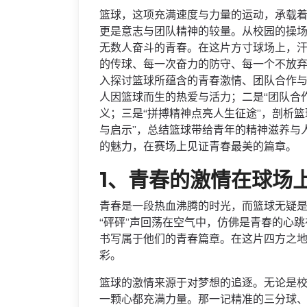
篮球，这项充满速度与力量的运动，承载
更是意志与团队精神的较量。从校园的操
无数人奋斗的青春。在这片方寸球场上，
的传球、每一次奋力的防守、每一个不放
入探讨篮球所蕴含的青春激情、团队合作与
人因篮球而生的热爱与活力；二是“团队合
义；三是“拼搏精神点亮人生征途”，剖析
与启示”，总结篮球带给青年的精神滋养与
的魅力，在赛场上见证青春最美的篇章。
1、青春的激情在球场
青春是一段热血沸腾的时光，而篮球无疑
“砰砰”声回荡在空气中，仿佛是青春的心
书写属于他们的青春篇章。在这片四方之
彩。
篮球的激情来源于对梦想的追逐。无论是
一颗心都充满力量。那一记精准的三分球