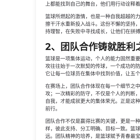
上都能找到自己的舞台，他们用行动诠释
篮球所燃起的激情，也是一种自我超越的
擦干汗水重新投入战斗。这份不懈的坚持
持理智，在失败中寻找成长，让他们在拼
2、团队合作铸就胜利
篮球是一项集体运动，个人的能力固然重
攻往往始于一次默契的传球，一个成功的
它让每一位球员在集体中找到价值，让五
在赛场上，团队合作体现在每一个细节之
攻；一次精彩的防守，不仅是个人的判断
自我，才能成就更大的集体荣光。正是这
前行。
团队合作不仅是赢得比赛的关键，更是一
样，彼此支持、分工明确、目标一致。篮
远。团队精神的培养，是篮球赋予青春最