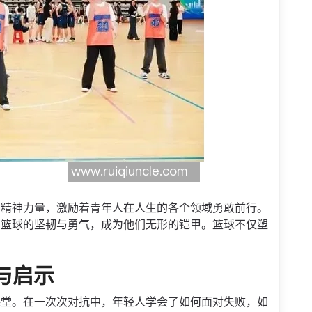
种精神力量，激励着青年人在人生的各个领域勇敢前行。
自篮球的坚韧与勇气，成为他们无形的铠甲。篮球不仅塑
与启示
课堂。在一次次对抗中，年轻人学会了如何面对失败，如